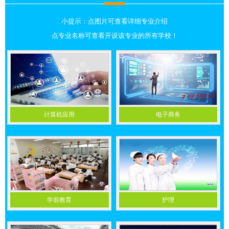
江西文理技师学院校区？有哪些专业？
小提示：点图片可查看详细专业介绍
江西文理技师学院校区？有哪些专业？目前公布的校区有两
个：1. 南昌校区：位于南昌市安义县创业街28号（安义···
点专业名称可查看开设该专业的所有学校！
九江卫校毕业后能考护士证吗
九江卫校毕业后是可以报考护士证的，具体要求如下：1. 学历
专业要求你需要就读九江卫校的普通全日制3年以上···
江西长江科技中等专业学校都有哪些专业
计算机应用
电子商务
根据2026年宜春市教育局最新公布的官方备案信息，江西长江
关闭对话框
科技中等专业学校今年具备招生资格的专业共11个，···
鹰潭城市科技职业学校地址
鹰潭城市科技职业学校的地址为江西省鹰潭市月湖区新城纬三
路以南，童家大道以西，纬四路以北，地处月湖新城···
学前教育
护理
赣州理工有哪些专业
赣州理工职业学校是一所中等职业学校，2026年最新开设的专