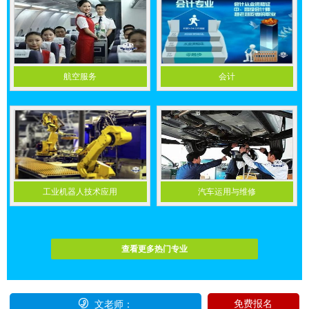
业可以按以下类别梳理：一、医药卫生类- 药剂- 医···
赣州市军科职业技术学校怎么样
赣州市军科职业技术学校怎么样赣州市军科职业技术学校是经
航空服务
会计
赣州市教育局批准、江西省教育厅备案的全日制中职···
萍乡广播电视职业中等学校招初中生吗
萍乡广播电视职业中等学校是招收初中生的，相关招生情况如
下：1. 招生对象：学校的中职层次面向应、历届初中···
南昌智远技工学校周边治安环境怎么样
工业机器人技术应用
汽车运用与维修
南昌智远技工学校（小蓝经开区汇仁大道266号）周边治安整
体概况学校地处小蓝经济开发区产业园区，周边以工厂···
查看更多热门专业

免费报名
文老师：