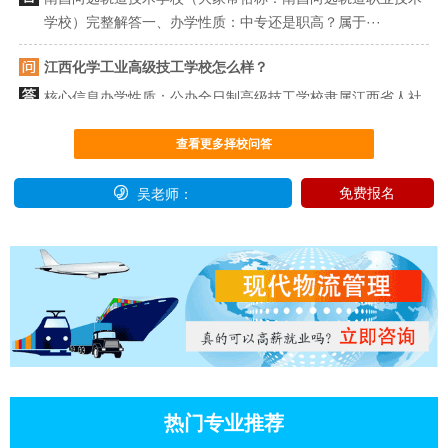
学校）完整解答一、办学性质：中专还是职高？属于···
江西化学工业高级技工学校怎么样？
核心信息办学性质：公办全日制高级技工学校隶属江西省人社
厅，1978年省政府批准设立，江西技工院校A等次（优···
查看更多择校问答
吉安理工技工学校是什么性质的学校？有哪些专业

免费报名
吴老师：
性质：民办全日制技工学校（民办非企业单位） 1. 审批主管
单位：吉安市人力资源和社会保障局，颁发《民办学···
吉安电子科技技工学校专业有哪些？
吉安市电子科技技工学校，是一所民办全日制技工学校，它的
专业设置以电子信息类为特色，同时覆盖服务、制造···
吉安电子科技 学校是哪一年创办d
吉安电子科技 学校是哪一年创办d其前身是1995年2月经吉安
地区教育局批准成立的“吉安地区电子科技学校”，也···
热门专业推荐