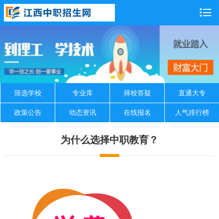

筛选学校
专业库
择校答疑
直通大专
政策公告
动态资讯
在线报名
人气排行榜
为什么选择中职教育？