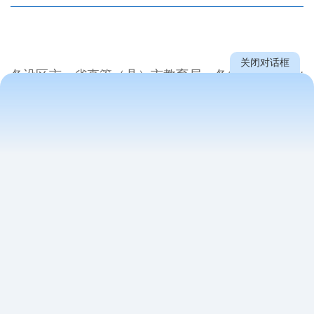
关闭对话框
各设区市、省直管（县）市教育局，各省属中等职业
学校，各高职院校中
专部：
为贯彻落实党的十九大精神和全国教育大会精
神，加强中等职业学校德育工作，根据教育部《关于
调整开展中等职业学校“文明风采”活动的通知》和
《关于做好中等职业学校“文明风采”活动宣传展示工
作的通知》要求，决定举办2019年江西省中等职业学
校“文明风采”活动。现将2019年江西省中等职业学
校“文明风采”活动方案印发给你们，请做好相关组织