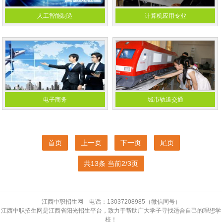
人工智能制造
计算机应用专业
电子商务
城市轨道交通
首页
上一页
下一页
尾页
共13条 当前2/3页
江西中职招生网 电话：13037208985（微信同号）
江西中职招生网是江西省阳光招生平台，致力于帮助广大学子寻找适合自己的理想学
校！